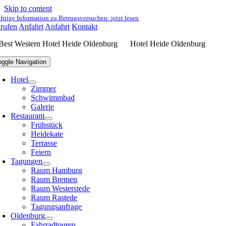
Skip to content
htige Information zu Betrugsversuchen:
jetzt lesen
rufen
Anfahrt
Anfahrt
Kontakt
Hotel Heide Oldenburg
oggle Navigation
Hotel
Zimmer
Schwimmbad
Galerie
Restaurant
Frühstück
Heidekate
Terrasse
Feiern
Tagungen
Raum Hamburg
Raum Bremen
Raum Westerstede
Raum Rastede
Tagungsanfrage
Oldenburg
Fahrradtouren