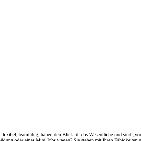
exibel, teamfähig, haben den Blick für das Wesentliche und sind „vo
ldung oder eines Mini-Jobs wagen? Sie stehen mit Ihren Fähigkeiten un