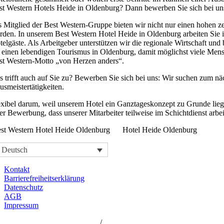
st Western Hotels Heide in Oldenburg? Dann bewerben Sie sich bei un
s Mitglied der Best Western-Gruppe bieten wir nicht nur einen hohen ze
rden. In unserem Best Western Hotel Heide in Oldenburg arbeiten Sie in
telgäste. Als Arbeitgeber unterstützen wir die regionale Wirtschaft un
r einen lebendigen Tourismus in Oldenburg, damit möglichst viele Men
st Western-Motto „von Herzen anders“.
s trifft auch auf Sie zu? Bewerben Sie sich bei uns: Wir suchen zum nä
usmeistertätigkeiten.
exibel darum, weil unserem Hotel ein Ganztageskonzept zu Grunde liegt
rer Bewerbung, dass unserer Mitarbeiter teilweise im Schichtdienst arbe
Hotel Heide Oldenburg
Deutsch
Kontakt
Barrierefreiheitserklärung
Datenschutz
AGB
Impressum
 Western Hotels Central Europe
/
Best Western Rewards