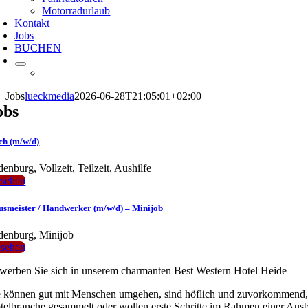
Motorradurlaub
Kontakt
Jobs
BUCHEN
Jobs
lueckmedia
2026-06-28T21:05:01+02:00
obs
ch (m/w/d)
denburg
,
Vollzeit, Teilzeit, Aushilfe
sehen
smeister / Handwerker (m/w/d) – Minijob
denburg
,
Minijob
sehen
werben Sie sich in unserem charmanten Best Western Hotel Heide
e können gut mit Menschen umgehen, sind höflich und zuvorkommend, fl
telbranche gesammelt oder wollen erste Schritte im Rahmen einer Ausbi