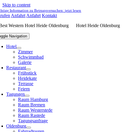
Skip to content
htige Information zu Betrugsversuchen:
jetzt lesen
rufen
Anfahrt
Anfahrt
Kontakt
Hotel Heide Oldenburg
oggle Navigation
Hotel
Zimmer
Schwimmbad
Galerie
Restaurant
Frühstück
Heidekate
Terrasse
Feiern
Tagungen
Raum Hamburg
Raum Bremen
Raum Westerstede
Raum Rastede
Tagungsanfrage
Oldenburg
Fahrradtouren