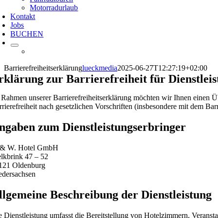
Motorradurlaub
Kontakt
Jobs
BUCHEN
Barrierefreiheitserklärung
lueckmedia
2025-06-27T12:27:19+02:00
rklärung zur Barrierefreiheit für Dienstlei
 Rahmen unserer Barrierefreiheitserklärung möchten wir Ihnen einen Üb
rrierefreiheit nach gesetzlichen Vorschriften (insbesondere mit dem Ba
ngaben zum Dienstleistungserbringer
 & W. Hotel GmbH
lkbrink 47 – 52
121 Oldenburg
edersachsen
llgemeine Beschreibung der Dienstleistung
e Dienstleistung umfasst die Bereitstellung von Hotelzimmern, Veran