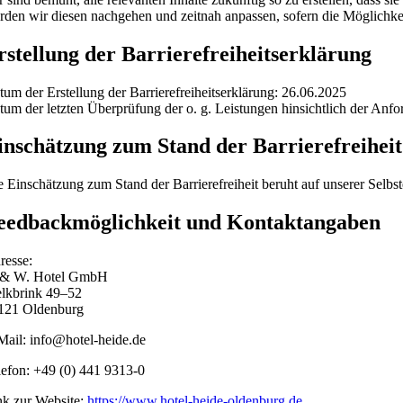
rden wir diesen nachgehen und zeitnah anpassen, sofern die Möglichk
rstellung der Barrierefreiheitserklärung
tum der Erstellung der Barrierefreiheitserklärung: 26.06.2025
tum der letzten Überprüfung der o. g. Leistungen hinsichtlich der Anfo
inschätzung zum Stand der Barrierefreiheit
e Einschätzung zum Stand der Barrierefreiheit beruht auf unserer Selbs
eedbackmöglichkeit und Kontaktangaben
resse:
 & W. Hotel GmbH
lkbrink 49–52
121 Oldenburg
Mail: info@hotel-heide.de
lefon: +49 (0) 441 9313-0
nk zur Website:
https://www.hotel-heide-oldenburg.de