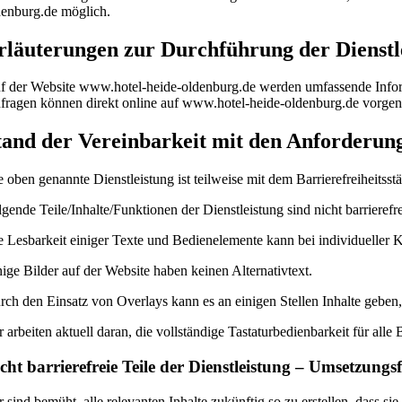
denburg.de möglich.
rläuterungen zur Durchführung der Dienstl
f der Website www.hotel-heide-oldenburg.de werden umfassende Infor
fragen können direkt online auf www.hotel-heide-oldenburg.de vorgen
tand der Vereinbarkeit mit den Anforderun
e oben genannte Dienstleistung ist teilweise mit dem Barrierefreiheitss
lgende Teile/Inhalte/Funktionen der Dienstleistung sind nicht barrierefre
e Lesbarkeit einiger Texte und Bedienelemente kann bei individueller K
nige Bilder auf der Website haben keinen Alternativtext.
rch den Einsatz von Overlays kann es an einigen Stellen Inhalte gebe
r arbeiten aktuell daran, die vollständige Tastaturbedienbarkeit für a
cht barrierefreie Teile der Dienstleistung – Umsetzungsf
r sind bemüht, alle relevanten Inhalte zukünftig so zu erstellen, dass si