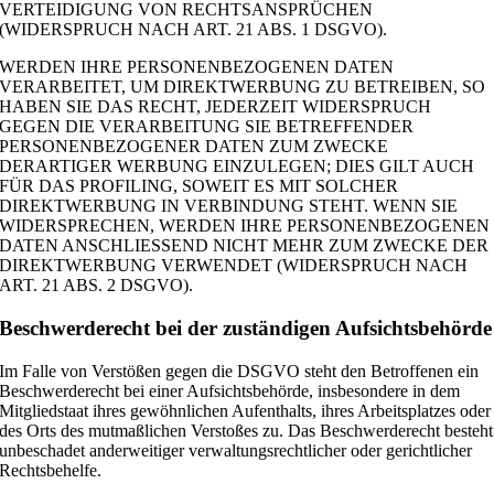
VERTEIDIGUNG VON RECHTSANSPRÜCHEN
(WIDERSPRUCH NACH ART. 21 ABS. 1 DSGVO).
WERDEN IHRE PERSONENBEZOGENEN DATEN
VERARBEITET, UM DIREKTWERBUNG ZU BETREIBEN, SO
HABEN SIE DAS RECHT, JEDERZEIT WIDERSPRUCH
GEGEN DIE VERARBEITUNG SIE BETREFFENDER
PERSONENBEZOGENER DATEN ZUM ZWECKE
DERARTIGER WERBUNG EINZULEGEN; DIES GILT AUCH
FÜR DAS PROFILING, SOWEIT ES MIT SOLCHER
DIREKTWERBUNG IN VERBINDUNG STEHT. WENN SIE
WIDERSPRECHEN, WERDEN IHRE PERSONENBEZOGENEN
DATEN ANSCHLIESSEND NICHT MEHR ZUM ZWECKE DER
DIREKTWERBUNG VERWENDET (WIDERSPRUCH NACH
ART. 21 ABS. 2 DSGVO).
Beschwerde­recht bei der zuständigen Aufsichts­behörde
Im Falle von Verstößen gegen die DSGVO steht den Betroffenen ein
Beschwerderecht bei einer Aufsichtsbehörde, insbesondere in dem
Mitgliedstaat ihres gewöhnlichen Aufenthalts, ihres Arbeitsplatzes oder
des Orts des mutmaßlichen Verstoßes zu. Das Beschwerderecht besteht
unbeschadet anderweitiger verwaltungsrechtlicher oder gerichtlicher
Rechtsbehelfe.