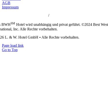
AGB
Impressum
 Western Hotels Central Europe
/
Best Western Rewards
SM
es BWH
Hotel wird unabhängig und privat geführt. ©2024 Best Wes
national, Inc. Alle Rechte vorbehalten.
26 L. & W. Hotel GmbH • Alle Rechte vorbehalten.
Page load link
Go to Top