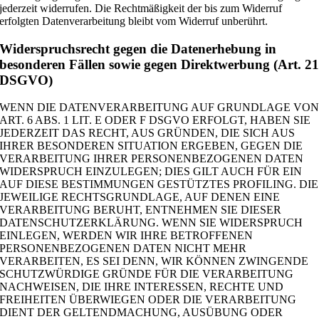
jederzeit widerrufen. Die Rechtmäßigkeit der bis zum Widerruf
erfolgten Datenverarbeitung bleibt vom Widerruf unberührt.
Widerspruchsrecht gegen die Datenerhebung in
besonderen Fällen sowie gegen Direktwerbung (Art. 2
DSGVO)
WENN DIE DATENVERARBEITUNG AUF GRUNDLAGE VO
ART. 6 ABS. 1 LIT. E ODER F DSGVO ERFOLGT, HABEN SIE
JEDERZEIT DAS RECHT, AUS GRÜNDEN, DIE SICH AUS
IHRER BESONDEREN SITUATION ERGEBEN, GEGEN DIE
VERARBEITUNG IHRER PERSONENBEZOGENEN DATEN
WIDERSPRUCH EINZULEGEN; DIES GILT AUCH FÜR EIN
AUF DIESE BESTIMMUNGEN GESTÜTZTES PROFILING. DIE
JEWEILIGE RECHTSGRUNDLAGE, AUF DENEN EINE
VERARBEITUNG BERUHT, ENTNEHMEN SIE DIESER
DATENSCHUTZERKLÄRUNG. WENN SIE WIDERSPRUCH
EINLEGEN, WERDEN WIR IHRE BETROFFENEN
PERSONENBEZOGENEN DATEN NICHT MEHR
VERARBEITEN, ES SEI DENN, WIR KÖNNEN ZWINGENDE
SCHUTZWÜRDIGE GRÜNDE FÜR DIE VERARBEITUNG
NACHWEISEN, DIE IHRE INTERESSEN, RECHTE UND
FREIHEITEN ÜBERWIEGEN ODER DIE VERARBEITUNG
DIENT DER GELTENDMACHUNG, AUSÜBUNG ODER