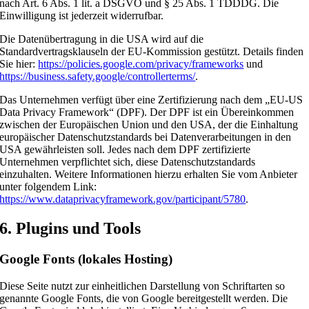
nach Art. 6 Abs. 1 lit. a DSGVO und § 25 Abs. 1 TDDDG. Die
Einwilligung ist jederzeit widerrufbar.
Die Datenübertragung in die USA wird auf die
Standardvertragsklauseln der EU-Kommission gestützt. Details finden
Sie hier:
https://policies.google.com/privacy/frameworks
und
https://business.safety.google/controllerterms/
.
Das Unternehmen verfügt über eine Zertifizierung nach dem „EU-US
Data Privacy Framework“ (DPF). Der DPF ist ein Übereinkommen
zwischen der Europäischen Union und den USA, der die Einhaltung
europäischer Datenschutzstandards bei Datenverarbeitungen in den
USA gewährleisten soll. Jedes nach dem DPF zertifizierte
Unternehmen verpflichtet sich, diese Datenschutzstandards
einzuhalten. Weitere Informationen hierzu erhalten Sie vom Anbieter
unter folgendem Link:
https://www.dataprivacyframework.gov/participant/5780
.
6. Plugins und Tools
Google Fonts (lokales Hosting)
Diese Seite nutzt zur einheitlichen Darstellung von Schriftarten so
genannte Google Fonts, die von Google bereitgestellt werden. Die